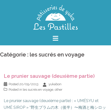
Skip
to
content
Catégorie :
les sucrés en voyage
Le prunier sauvage (deuxième partie)
Posted
20/09/2013
yukabon
Posted in
les sucrés en voyage
,
other
Le prunier sauvage (deuxième partie) : « UMÉSYU et
UMÉ SIROP » “野生プラムの木（後半）〜梅酒と梅シロッ