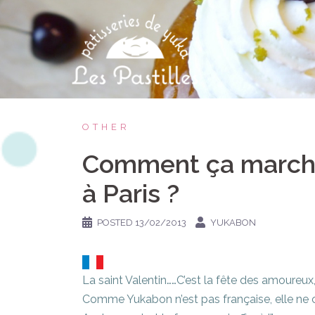
Skip
to
content
OTHER
Comment ça marche 
à Paris ?
POSTED
13/02/2013
YUKABON
La saint Valentin……C’est la fête des amoureux, 
Comme Yukabon n’est pas française, elle ne c