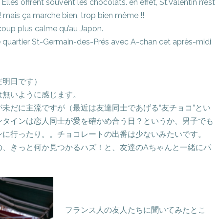
lles offrent souvent les chocolats. en effet, St.Valentin n’est
 ! mais ça marche bien, trop bien même !!
ucoup plus calme qu’au Japon.
Le quartier St-Germain-des-Prés avec A-chan cet après-midi
だ明日です）
は無いように感じます。
未だに主流ですが（最近は友達同士であげる“友チョコ”とい
ンタインは恋人同士が愛を確かめ合う日？というか、男子でも
ンに行ったり。。チョコレートの出番は少ないみたいです。
の、きっと何か見つかるハズ！と、友達のAちゃんと一緒にパ
フランス人の友人たちに聞いてみたとこ