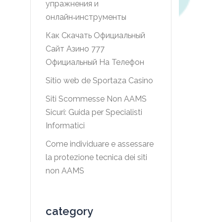
упражнения и
онлайн‑инструменты
Как Скачать Официальный
Сайт Азино 777
Официальный На Телефон
Sitio web de Sportaza Casino
Siti Scommesse Non AAMS
Sicuri: Guida per Specialisti
Informatici
Come individuare e assessare
la protezione tecnica dei siti
non AAMS
category