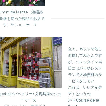
u nom de la rose （薔薇を
薔薇を使った製品のお店で
す）のショーケース
色々、ネットで催し
を探してみたんです
が、バレンタイン当
日にはバーやレスト
ランで入場無料のサ
ービスをしてい
これは、いいアイデ
apeterie(パペトリー) 文房具屋のショ
ア！というの
ーケース
が
« Course de la