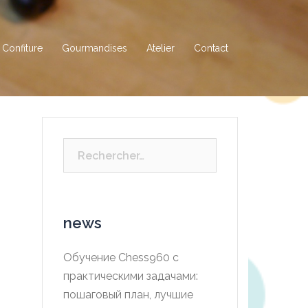
Confiture
Gourmandises
Atelier
Contact
Rechercher :
news
Обучение Chess960 с
практическими задачами:
пошаговый план, лучшие