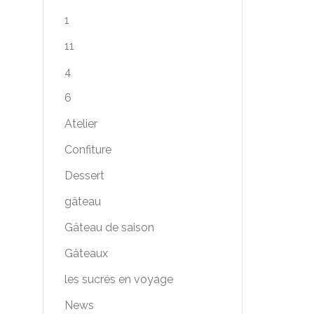
1
11
4
6
Atelier
Confiture
Dessert
gâteau
Gâteau de saison
Gâteaux
les sucrés en voyage
News