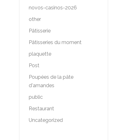
novos-casinos-2026
other
Pâtisserie
Pâtisseries du moment​
plaquette
Post
Poupées de la pâte
d'amandes
public
Restaurant
Uncategorized