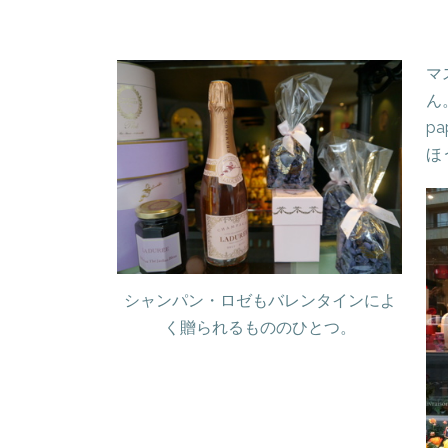
マ
ん
pa
ほ
シャンパン・ロゼもバレンタインによ
く贈られるもののひとつ。