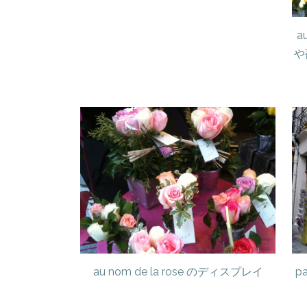
a
や
au nom de la rose のディスプレイ
p