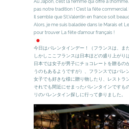
Au Japon, c’est la femme qui offre à l’homme. E
pas notre tradition ! C’est la fête commercial
Il semble que St.Valentin en france soit bea
Alors, je me suis baladée dans le Marais et 
pour trouver La fête d’amour français !
今日はバレンタインデー！（フランスは、ま
しかしここフランスは日本ほどの盛り上がり
日本では女子が男子にチョコレートを贈るのが
うのもあるようですが）、フランスではバレ
女子でも好きな様に贈り物したり、レストラ
それでも間近にせまったバレンタインですも
リのバレンタイン探しに行って参りました。