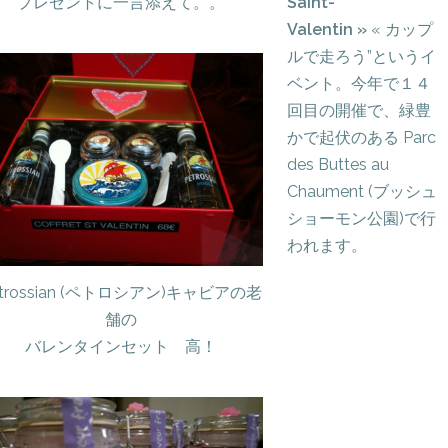
プレゼントに一言添えて。。
Saint-
Valentin »
« カップ
ルで走ろう”というイ
ベント。今年で１４
回目の開催で、緑豊
かで起伏のある Parc
des Buttes au
Chaument (ブッシュ
ショーモン公園)で行
われます。
etrossian (ペトロシアン)キャビアの老
舗の
バレンタインセット 高！